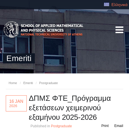
Ελληνικά
Emeriti
Home
/
Emeriti
/
Postgraduate
ΔΠΜΣ ΦΤΕ_Πρόγραμμα
16 JAN
εξετάσεων χειμερινού
2026
εξαμήνου 2025-2026
Print
Email
Published in
Postgraduate