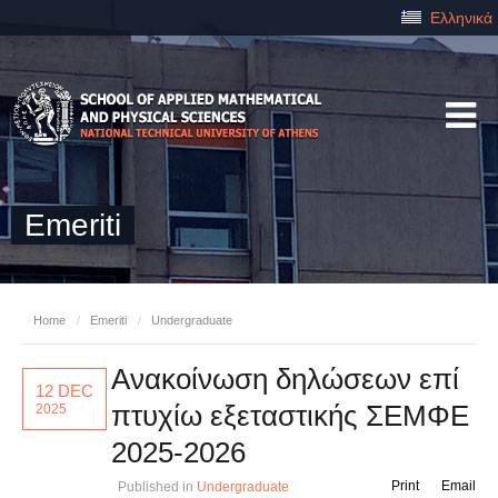
Ελληνικά
Emeriti
Home
/
Emeriti
/
Undergraduate
Ανακοίνωση δηλώσεων επί
12 DEC
πτυχίω εξεταστικής ΣΕΜΦΕ
2025
2025-2026
Print
Email
Published in
Undergraduate