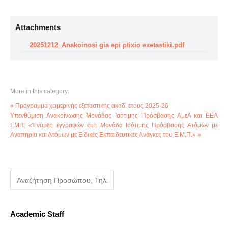
Attachments
20251212_Anakoinosi gia epi ptixio exetastiki.pdf
More in this category:
« Πρόγραμμα χειμερινής εξεταστικής ακαδ. έτους 2025-26
Υπενθύμιση Ανακοίνωσης Μονάδας Ισότιμης Πρόσβασης ΑμεΑ και ΕΕΑ
ΕΜΠ: «Έναρξη εγγραφών στη Μονάδα Ισότιμης Πρόσβασης Ατόμων με
Αναπηρία και Ατόμων με Ειδικές Εκπαιδευτικές Ανάγκες του Ε.Μ.Π.» »
Academic Staff