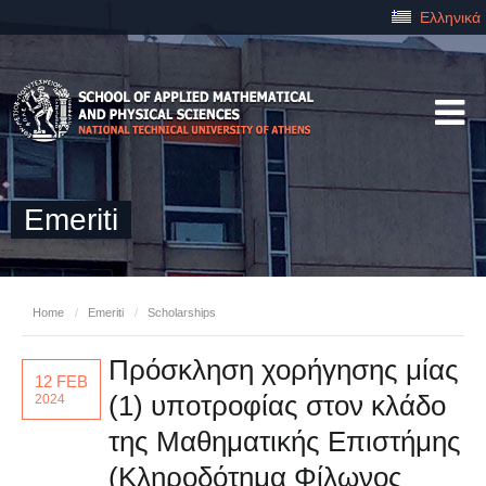
Ελληνικά
Emeriti
Home
/
Emeriti
/
Scholarships
Πρόσκληση χορήγησης μίας
12 FEB
(1) υποτροφίας στον κλάδο
2024
της Μαθηματικής Επιστήμης
(Κληροδότημα Φίλωνος