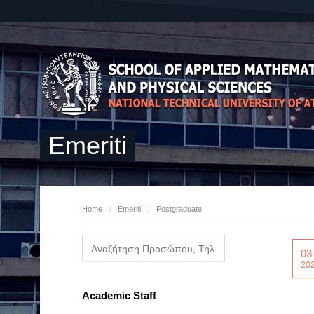
Emeriti
Home
/
Emeriti
/
Postgraduate
03
20
Academic Staff