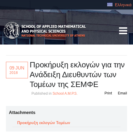
Ελληνικά
Προκήρυξη εκλογών για την
09 JUN
Ανάδειξη Διευθυντών των
2018
Τομέων της ΣΕΜΦΕ
Print
Email
Published in
School A.M.P.S.
Attachments
Προκήρυξη εκλογών Τομέων