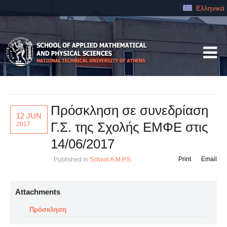
Ελληνικά
Πρόσκληση σε συνεδρίαση
12 JUN
Γ.Σ. της Σχολής ΕΜΦΕ στις
2017
14/06/2017
Print
Email
Published in
School A.M.P.S.
Attachments
Πρόσκληση