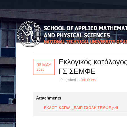
Εκλογικός κατάλογο
06 MAY
ΓΣ ΣΕΜΦΕ
2025
Published in
Job Offers
Attachments
ΕΚΛΟΓ. ΚΑΤΑΛ._ΕΔΙΠ ΣΧΟΛΗ ΣΕΜΦΕ.pdf