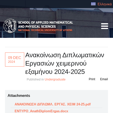
Ελληνικά
Ανακοίνωση Διπλωματικών
09 DEC
Εργασιών χειμερινού
2024
εξαμήνου 2024-2025
Print
Email
Published in
Undergraduate
Attachments
ΑΝΑΚΟΙΝΩΣΗ ΔΙΠΛΩΜΛ. ΕΡΓΑΣ. ΧΕΙΜ 24-25.pdf
ENTYPO_AnathDiplomErgas.docx