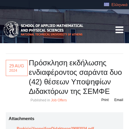
Ελληνικά
Πρόσκληση εκδήλωσης
29 AUG
ενδιαφέροντος σαράντα δυο
2024
(42) θέσεων Υποψηφίων
Διδακτόρων της ΣΕΜΦΕ
Print
Email
Published in
Job Offers
Attachments
ProkirixiYpopsifionDidaktoron29082024.pdf