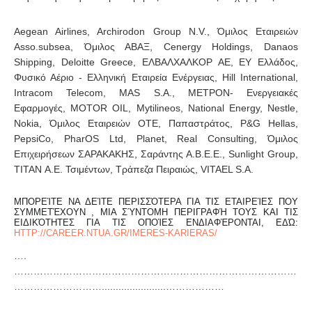
Aegean Airlines, Archirodon Group N.V., Όμιλος Εταιρειών
Asso.subsea, Όμιλος ΑΒΑΞ, Cenergy Holdings, Danaos
Shipping, Deloitte Greece, ΕΛΒΑΛΧΑΛΚΟΡ ΑΕ, EY Ελλάδος,
Φυσικό Αέριο - Ελληνική Εταιρεία Ενέργειας, Hill International,
Intracom Telecom, MAS S.A., MΕΤΡΟΝ- Ενεργειακές
Εφαρμογές, MOTOR OIL, Mytilineos, National Energy, Nestle,
Nokia, Όμιλος Εταιρειών ΟΤΕ, Παπαστράτος, P&G Hellas,
PepsiCo, PharOS Ltd, Planet, Real Consulting, Όμιλος
Επιχειρήσεων ΣΑΡΑΚΑΚΗΣ, Σαράντης Α.Β.Ε.Ε., Sunlight Group,
TITAN Α.Ε. Τσιμέντων, Τράπεζα Πειραιώς, VITAEL S.A.
ΜΠΟΡΕΊΤΕ ΝΑ ΔΕΊΤΕ ΠΕΡΙΣΣΌΤΕΡΑ ΓΙΑ ΤΙΣ ΕΤΑΙΡΕΊΕΣ ΠΟΥ
ΣΥΜΜΕΤΈΧΟΥΝ , ΜΙΑ ΣΎΝΤΟΜΗ ΠΕΡΙΓΡΑΦΉ ΤΟΥΣ ΚΑΙ ΤΙΣ
ΕΙΔΙΚΌΤΗΤΕΣ ΓΙΑ ΤΙΣ ΟΠΟΊΕΣ ΕΝΔΙΑΦΈΡΟΝΤΑΙ, ΕΔΏ:
HTTP://CAREER.NTUA.GR/IMERES-KARIERAS/
….
……………………………………………………………………………
……………………….......................………………