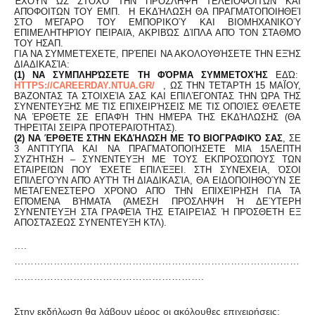
ΟΥΝ ΩΣ ΣΤΌΧΟ ΤΗΝ ΠΡΌΣΛΗΨΗ ΤΕΛΕΙΌΦΟΙΤΩΝ ΚΑΙ ΑΠ
ΌΦΟΙΤΩΝ ΤΟΥ ΕΜΠ. Η ΕΚΔΉΛΩΣΗ ΘΑ ΠΡΑΓΜΑΤΟΠΟΙΗΘΕΊ ΣΤ
Ο ΜΈΓΑΡΟ ΤΟΥ ΕΜΠΟΡΙΚΟΎ ΚΑΙ ΒΙΟΜΗΧΑΝΙΚΟΎ ΕΠ
ΙΜΕΛΗΤΗΡΊΟΥ ΠΕΙΡΑΙΆ, ΑΚΡΙΒΏΣ ΔΊΠΛΑ ΑΠΌ ΤΟΝ ΣΤΑΘΜΌ ΤΟ
Υ ΗΣΑΠ.
ΓΙΑ ΝΑ ΣΥΜΜΕΤΈΧΕΤΕ, ΠΡΈΠΕΙ ΝΑ ΑΚΟΛΟΥΘΉΣΕΤΕ ΤΗΝ ΕΞΉΣ
ΔΙΑΔΙΚΑΣΊΑ:
(1) ΝΑ ΣΥΜΠΛΗΡΏΣΕΤΕ ΤΗ ΦΌΡΜΑ ΣΥΜΜΕΤΟΧΉΣ
ΕΔΏ:
HTTPS://CAREERDAY.NTUA.GR/
, ΩΣ ΤΗΝ ΤΕΤΆΡΤΗ 15 ΜΑΪ́ΟΥ, ΒΆ
ΖΟΝΤΑΣ ΤΑ ΣΤΟΙΧΕΊΑ ΣΑΣ ΚΑΙ ΕΠΙΛΈΓΟΝΤΑΣ ΤΗΝ ΏΡΑ ΤΗΣ ΣΥ
ΝΈΝΤΕΥΞΗΣ ΜΕ ΤΙΣ ΕΠΙΧΕΙΡΉΣΕΙΣ ΜΕ ΤΙΣ ΟΠΟΊΕΣ ΘΈΛΕΤΕ ΝΑ
ΈΡΘΕΤΕ ΣΕ ΕΠΑΦΉ ΤΗΝ ΗΜΈΡΑ ΤΗΣ ΕΚΔΉΛΩΣΗΣ (ΘΑ ΤΗ
ΡΕΊΤΑΙ ΣΕΙΡΆ ΠΡΟΤΕΡΑΙΌΤΗΤΑΣ).
(2) ΝΑ ΈΡΘΕΤΕ ΣΤΗΝ ΕΚΔΉΛΩΣΗ ΜΕ ΤΟ ΒΙΟΓΡΑΦΙΚΌ ΣΑΣ
, ΣΕ
3 ΑΝΤΊΤΥΠΑ ΚΑΙ ΝΑ ΠΡΑΓΜΑΤΟΠΟΙΉΣΕΤΕ ΜΙΑ 15ΛΕΠΤΗ
ΣΥΖΉΤΗΣΗ – ΣΥΝΈΝΤΕΥΞΗ ΜΕ ΤΟΥΣ ΕΚΠΡΟΣΏΠΟΥΣ ΤΩΝ
ΕΤΑΙΡΕΙΏΝ ΠΟΥ ΈΧΕΤΕ ΕΠΙΛΈΞΕΙ. ΣΤΗ ΣΥΝΈΧΕΙΑ, ΌΣΟΙ
ΕΠΙΛΕΓΟΎΝ ΑΠΌ ΑΥΤΉ ΤΗ ΔΙΑΔΙΚΑΣΊΑ, ΘΑ ΕΙΔΟΠΟΙΗΘΟΎΝ ΣΕ
ΜΕΤΑΓΕΝΈΣΤΕΡΟ ΧΡΌΝΟ ΑΠΌ ΤΗΝ ΕΠΙΧΕΊΡΗΣΗ ΓΙΑ ΤΑ
ΕΠΌΜΕΝΑ ΒΉΜΑΤΑ (ΆΜΕΣΗ ΠΡΌΣΛΗΨΗ Ή ΔΕΎΤΕΡΗ
ΣΥΝΈΝΤΕΥΞΗ ΣΤΑ ΓΡΑΦΕΊΑ ΤΗΣ ΕΤΑΙΡΕΊΑΣ Ή ΠΡΌΣΘΕΤΗ ΕΞ
ΑΠΟΣΤΆΣΕΩΣ ΣΥΝΈΝΤΕΥΞΗ ΚΤΛ).
….
……………………………………………………………………………
………………………………………………….
Στην εκδήλωση θα λάβουν μέρος οι ακόλουθες επιχειρήσεις: