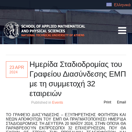
Ελληνικά
Ημερίδα Σταδιοδρομίας του
23 APR
Γραφείου Διασύνδεσης ΕΜΠ
2024
με τη συμμετοχή 32
εταιρειών
Print
Email
Published in
Events
ΤΟ ΓΡΑΦΕΊΟ ΔΙΑΣΎΝΔΕΣΗΣ – ΕΞΥΠΗΡΈΤΗΣΗΣ ΦΟΙΤΗΤΏΝ ΚΑΙ
ΝΈΩΝ ΑΠΟΦΟΊΤΩΝ ΤΟΥ ΕΜΠ ΘΑ ΠΡΑΓΜΑΤΟΠΟΙΉΣΕΙ ΗΜΕΡΊΔΑ
ΣΤΑΔΙΟΔΡΟΜΊΑΣ ΤΗ ΔΕΥΤΈΡΑ 20 ΜΑΪ́ΟΥ 2024, ΣΤΗΝ ΟΠΟΊΑ ΘΑ ΠΑ
ΡΑΒΡΕΘΟΎΝ ΕΚΠΡΌΣΩΠΟΙ 32 ΕΠΙΧΕΙΡΉΣΕΩΝ, ΠΟΥ ΘΑ ΈΧ