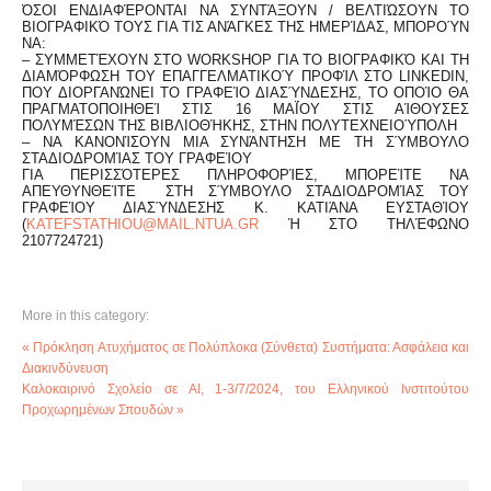
ΌΣΟΙ ΕΝΔΙΑΦΈΡΟΝΤΑΙ ΝΑ ΣΥΝΤΆΞΟΥΝ / ΒΕΛΤΙΏΣΟΥΝ ΤΟ
ΒΙΟΓΡΑΦΙΚΌ ΤΟΥΣ ΓΙΑ ΤΙΣ ΑΝΆΓΚΕΣ ΤΗΣ ΗΜΕΡΊΔΑΣ, ΜΠΟΡΟΎΝ
ΝΑ:
– ΣΥΜΜΕΤΈΧΟΥΝ ΣΤΟ WORKSHOP ΓΙΑ ΤΟ ΒΙΟΓΡΑΦΙΚΌ ΚΑΙ ΤΗ
ΔΙΑΜΌΡΦΩΣΗ ΤΟΥ ΕΠΑΓΓΕΛΜΑΤΙΚΟΎ ΠΡΟΦΊΛ ΣΤΟ LINKEDIN,
ΠΟΥ ΔΙΟΡΓΑΝΏΝΕΙ ΤΟ ΓΡΑΦΕΊΟ ΔΙΑΣΎΝΔΕΣΗΣ, ΤΟ ΟΠΟΊΟ ΘΑ
ΠΡΑΓΜΑΤΟΠΟΙΗΘΕΊ ΣΤΙΣ 16 ΜΑΪ́ΟΥ ΣΤΙΣ ΑΊΘΟΥΣΕΣ ΠΟ
ΛΥΜΈΣΩΝ ΤΗΣ ΒΙΒΛΙΟΘΉΚΗΣ, ΣΤΗΝ ΠΟΛΥΤΕΧΝΕΙΟΎΠΟΛΗ
– ΝΑ ΚΑΝΟΝΊΣΟΥΝ ΜΙΑ ΣΥΝΆΝΤΗΣΗ ΜΕ ΤΗ ΣΎΜΒΟΥΛΟ
ΣΤΑΔΙΟΔΡΟΜΊΑΣ ΤΟΥ ΓΡΑΦΕΊΟΥ
ΓΙΑ ΠΕΡΙΣΣΌΤΕΡΕΣ ΠΛΗΡΟΦΟΡΊΕΣ, ΜΠΟΡΕΊΤΕ ΝΑ
ΑΠΕΥΘΥΝΘΕΊΤΕ ΣΤΗ ΣΎΜΒΟΥΛΟ ΣΤΑΔΙΟΔΡΟΜΊΑΣ ΤΟΥ
ΓΡΑΦΕΊΟΥ ΔΙΑΣΎΝΔΕΣΗΣ Κ. ΚΑΤΙΆΝΑ ΕΥΣΤΑΘΊΟΥ
(
Ή ΣΤΟ ΤΗΛΈΦΩΝΟ
2107724721)
More in this category:
« Πρόκληση Ατυχήματος σε Πολύπλοκα (Σύνθετα) Συστήματα: Ασφάλεια και
Διακινδύνευση
Καλοκαιρινό Σχολείο σε ΑΙ, 1-3/7/2024, του Ελληνικού Ινστιτούτου
Προχωρημένων Σπουδών »