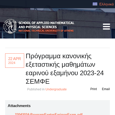
Ελληνικά
Πρόγραμμα κανονικής
22 APR
εξεταστικής μαθημάτων
2024
εαρινού εξαμήνου 2023-24
ΣΕΜΦΕ
Print
Email
Published in
Undergraduate
Attachments
22042024-ProgramExetasEarinonExam.pdf