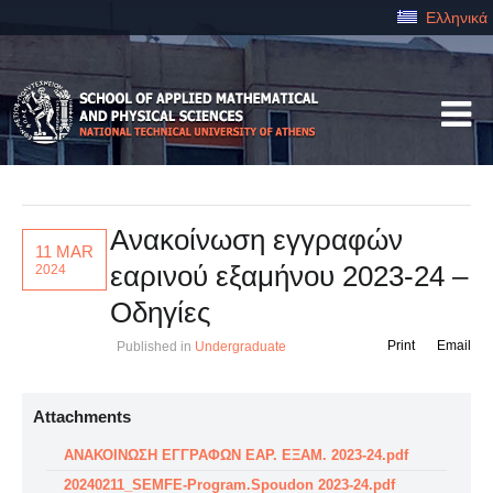
Ελληνικά
Ανακοίνωση εγγραφών
11 MAR
εαρινού εξαμήνου 2023-24 –
2024
Οδηγίες
Print
Email
Published in
Undergraduate
Attachments
ΑΝΑΚΟΙΝΩΣΗ ΕΓΓΡΑΦΩΝ ΕΑΡ. ΕΞΑΜ. 2023-24.pdf
20240211_SEMFE-Program.Spoudon 2023-24.pdf