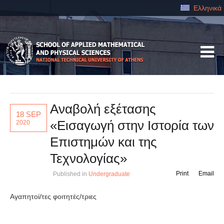
Ελληνικά
Αναβολή εξέτασης
18 SEP
«Εισαγωγή στην Ιστορία των
2020
Επιστημών και της
Τεχνολογίας»
Print
Email
Published in
Undergraduate
Αγαπητοί/τες φοιτητές/τριες