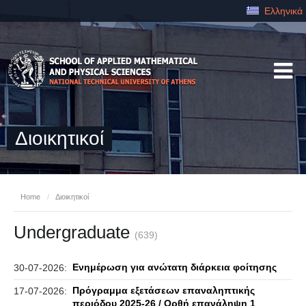
Ελληνικά
Διοικητικοί
Home
/
Διοικητικοί
Undergraduate
(639)
Ενημέρωση για ανώτατη διάρκεια φοίτησης
30-07-2026:
Πρόγραμμα εξετάσεων επαναληπτικής
17-07-2026:
περιόδου 2025-26 / Ορθή επανάληψη 1