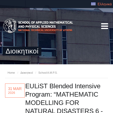
Ελληνικά
Διοικητικοί
Home
/
Διοικητικοί
/
School A.M.P.S.
EULiST Blended Intensive
31 MAR
Program: “MATHEMATIC
2026
MODELLING FOR
NATURAL DISASTERS 6 -