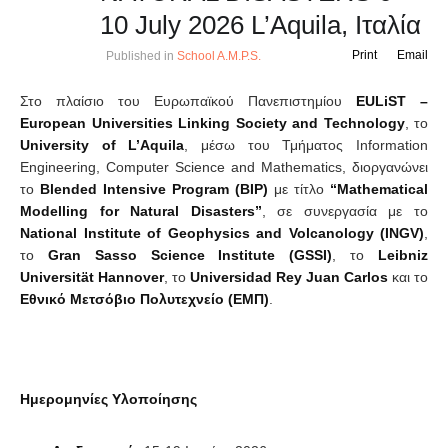
10 July 2026 L’Aquila, Ιταλία
Print
Email
Published in
School A.M.P.S.
Στο πλαίσιο του Ευρωπαϊκού Πανεπιστημίου
EULiST –
European Universities Linking Society and Technology
, το
University of L’Aquila
, μέσω του Τμήματος Information
Engineering, Computer Science and Mathematics, διοργανώνει
το
Blended Intensive Program (BIP)
με τίτλο
“Mathematical
Modelling for Natural Disasters”
, σε συνεργασία με το
National Institute of Geophysics and Volcanology (INGV)
,
το
Gran Sasso Science Institute (GSSI)
, το
Leibniz
Universität Hannover
, το
Universidad Rey Juan Carlos
και το
Εθνικό
Μετσόβιο
Πολυτεχνείο
(
ΕΜΠ
)
.
Ημερομηνίες Υλοποίησης