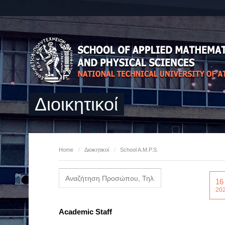
Διοικητικοί
Home
/
Διοικητικοί
/
School A.M.P.S.
16
20
Academic Staff