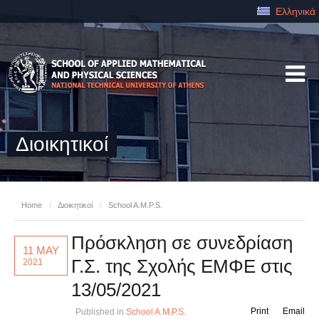
Ελληνικά
Διοικητικοί
Home
/
Διοικητικοί
/
School A.M.P.S.
Πρόσκληση σε συνεδρίαση
11 MAY
Γ.Σ. της Σχολής ΕΜΦΕ στις
2021
13/05/2021
Print
Email
Published in
School A.M.P.S.