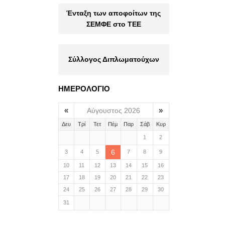
Ένταξη των αποφοίτων της
ΣΕΜΦΕ στο ΤΕΕ
Σύλλογος Διπλωματούχων
ΗΜΕΡΟΛΟΓΙΟ
«
»
Αύγουστος 2026
Δευ
Τρί
Τετ
Πέμ
Παρ
Σάβ
Κυρ
1
2
6
3
4
5
7
8
9
10
11
12
13
14
15
16
17
18
19
20
21
22
23
24
25
26
27
28
29
30
31