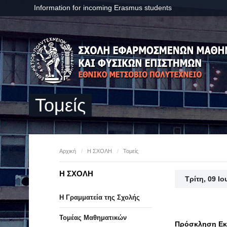
Information for incoming Erasmus students
Τομείς
Αρχική
/
Η ΣΧΟΛΗ
/
Τομείς
Η ΣΧΟΛΗ
Τρίτη, 09 Ι
Η Γραμματεία της Σχολής
Τομέας Μαθηματικών
Πρόσκληση Εκ