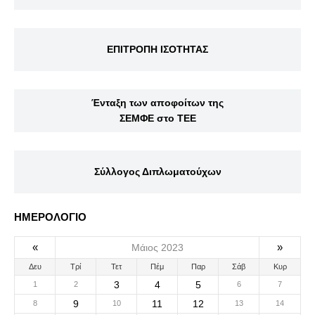
ΕΠΙΤΡΟΠΗ ΙΣΟΤΗΤΑΣ
Ένταξη των αποφοίτων της
ΣΕΜΦΕ στο ΤΕΕ
Σύλλογος Διπλωματούχων
ΗΜΕΡΟΛΟΓΙΟ
«
»
Μάιος 2023
Δευ
Τρί
Τετ
Πέμ
Παρ
Σάβ
Κυρ
3
4
5
1
2
6
7
9
11
12
8
10
13
14