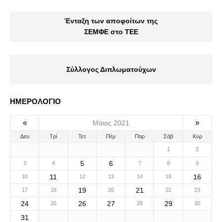
Ένταξη των αποφοίτων της
ΣΕΜΦΕ στο ΤΕΕ
Σύλλογος Διπλωματούχων
ΗΜΕΡΟΛΟΓΙΟ
«
»
Μάιος 2021
Δευ
Τρί
Τετ
Πέμ
Παρ
Σάβ
Κυρ
1
2
5
6
3
4
7
8
9
11
16
10
12
13
14
15
19
21
17
18
20
22
23
24
26
27
29
25
28
30
31