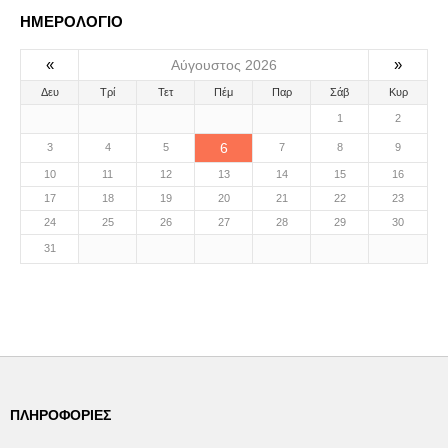
ΗΜΕΡΟΛΟΓΙΟ
«
»
Αύγουστος 2026
Δευ
Τρί
Τετ
Πέμ
Παρ
Σάβ
Κυρ
1
2
6
3
4
5
7
8
9
10
11
12
13
14
15
16
17
18
19
20
21
22
23
24
25
26
27
28
29
30
31
ΠΛΗΡΟΦΟΡΊΕΣ