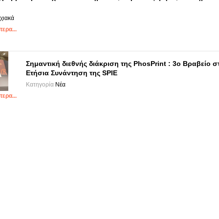
χιακά
ερα...
Σημαντική διεθνής διάκριση της PhosPrint : 3o Βραβείο σ
Ετήσια Συνάντηση της SPIE
Κατηγορία
Νέα
ερα...