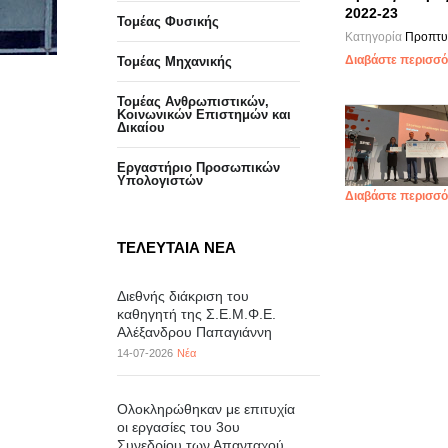
2022-23
Τομέας Φυσικής
Κατηγορία
Προπτυ
Διαβάστε περισσότ
Τομέας Μηχανικής
Τομέας Ανθρωπιστικών,
Κοινωνικών Επιστημών και
Δικαίου
Eργαστήριo Προσωπικών
Υπολογιστών
Διαβάστε περισσότ
ΤΕΛΕΥΤΑΙΑ ΝΕΑ
Διεθνής διάκριση του
καθηγητή της Σ.Ε.Μ.Φ.Ε.
Αλέξανδρου Παπαγιάννη
14-07-2026
Νέα
Ολοκληρώθηκαν με επιτυχία
οι εργασίες του 3ου
Συνεδρίου των Απανταχού