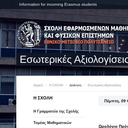
Information for incoming Erasmus students
Εσωτερικές Αξιολογίσει
Αρχική
/
Η ΣΧΟΛΗ
/
Διοίκηση
/
Εσωτερικές Αξιολογίσεις
Η ΣΧΟΛΗ
Πέμπτη, 09
Η Γραμματεία της Σχολής
Τομέας Μαθηματικών
Ωρολόγιο Πρόγ