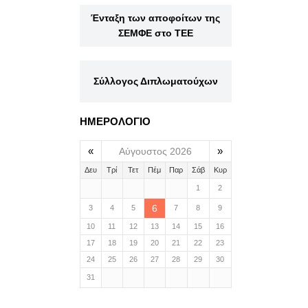
Ένταξη των αποφοίτων της
ΣΕΜΦΕ στο ΤΕΕ
Σύλλογος Διπλωματούχων
ΗΜΕΡΟΛΟΓΙΟ
«
»
Αύγουστος 2026
Δευ
Τρί
Τετ
Πέμ
Παρ
Σάβ
Κυρ
1
2
6
3
4
5
7
8
9
10
11
12
13
14
15
16
17
18
19
20
21
22
23
24
25
26
27
28
29
30
31