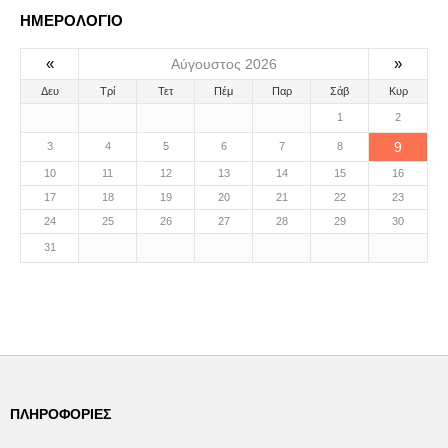
ΗΜΕΡΟΛΟΓΙΟ
«
»
Αύγουστος 2026
Δευ
Τρί
Τετ
Πέμ
Παρ
Σάβ
Κυρ
1
2
9
3
4
5
6
7
8
10
11
12
13
14
15
16
17
18
19
20
21
22
23
24
25
26
27
28
29
30
31
ΠΛΗΡΟΦΟΡΊΕΣ