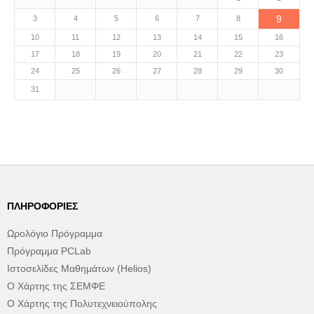
9
3
4
5
6
7
8
10
11
12
13
14
15
16
17
18
19
20
21
22
23
24
25
26
27
28
29
30
31
ΠΛΗΡΟΦΟΡΊΕΣ
Ωρολόγιο Πρόγραμμα
Πρόγραμμα PCLab
Ιστοσελίδες Μαθημάτων (Helios)
Ο Χάρτης της ΣΕΜΦΕ
Ο Χάρτης της Πολυτεχνειούπολης