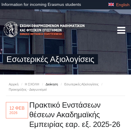
Information for incoming Erasmus students
English
Εσωτερικές Αξιολογίσεις
Αρχική
/
Η ΣΧΟΛΗ
/
Διοίκηση
/
Εσωτερικές Αξιολογίσεις
/
Προκηρύξεις - Διαγωνισμοί
Πρακτικό Ενστάσεων
12 ΦΕΒ
θέσεων Ακαδημαϊκής
2026
Εμπειρίας εαρ. εξ. 2025-26