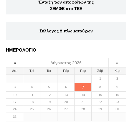
Ένταξη των αποφοίτων της
ΣΕΜΦΕ στο ΤΕΕ
Σύλλογος Διπλωματούχων
ΗΜΕΡΟΛΟΓΙΟ
«
»
Αύγουστος 2026
Δευ
Τρί
Τετ
Πέμ
Παρ
Σάβ
Κυρ
1
2
7
3
4
5
6
8
9
10
11
12
13
14
15
16
17
18
19
20
21
22
23
24
25
26
27
28
29
30
31