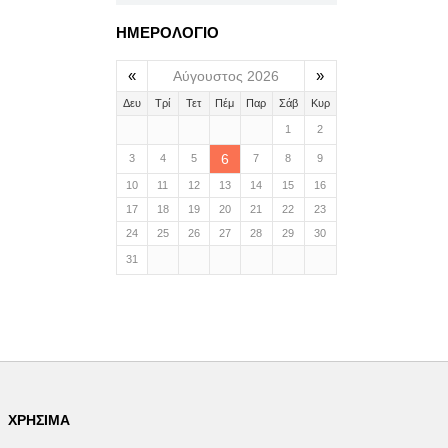
ΗΜΕΡΟΛΟΓΙΟ
«
»
Αύγουστος 2026
Δευ
Τρί
Τετ
Πέμ
Παρ
Σάβ
Κυρ
1
2
6
3
4
5
7
8
9
10
11
12
13
14
15
16
17
18
19
20
21
22
23
24
25
26
27
28
29
30
31
ΧΡΉΣΙΜΑ