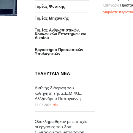
Κατηγορία
Προπτυ
Τομέας Φυσικής
Διαβάστε περισσότ
Τομέας Μηχανικής
Τομέας Ανθρωπιστικών,
Κοινωνικών Επιστημών και
Δικαίου
Eργαστήριo Προσωπικών
Υπολογιστών
ΤΕΛΕΥΤΑΙΑ ΝΕΑ
Διεθνής διάκριση του
καθηγητή της Σ.Ε.Μ.Φ.Ε.
Αλέξανδρου Παπαγιάννη
14-07-2026
Νέα
Ολοκληρώθηκαν με επιτυχία
οι εργασίες του 3ου
Συνεδρίου των Απανταχού