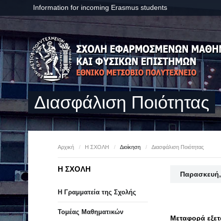
Information for incoming Erasmus students
Διασφάλιση Ποιότητας
Αρχική
/
Η ΣΧΟΛΗ
/
Διοίκηση
/
Διασφάλιση Ποιότητας
Η ΣΧΟΛΗ
Παρασκευή,
Η Γραμματεία της Σχολής
Τομέας Μαθηματικών
Μεταφορά εξε