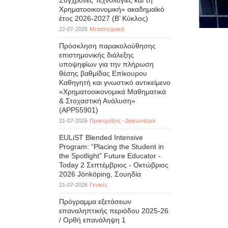
Σύγχρονες Τεχνολογίες και τη
Χρηματοοικονομική» ακαδημαϊκό
έτος 2026-2027 (B’ Kύκλος)
22-07-2026
Μεταπτυχιακά
Πρόσκληση παρακολούθησης
επιστημονικής διάλεξης
υποψηφίων για την πλήρωση
θέσης βαθμίδας Επίκουρου
Καθηγητή και γνωστικό αντικείμενο
«Χρηματοοικονομικά Μαθηματικά
& Στοχαστική Ανάλυση»
(APP55901)
21-07-2026
Προκηρύξεις - Διαγωνισμοί
EULiST Blended Intensive
Program: “Placing the Student in
the Spotlight” Future Educator -
Today 2 Σεπτέμβριος - Οκτώβριος
2026 Jönköping, Σουηδία
21-07-2026
Γενικές
Πρόγραμμα εξετάσεων
επαναληπτικής περιόδου 2025-26
/ Ορθή επανάληψη 1