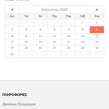
«
»
Αύγουστος 2026
Δευ
Τρί
Τετ
Πέμ
Παρ
Σάβ
Κυρ
1
2
9
3
4
5
6
7
8
10
11
12
13
14
15
16
17
18
19
20
21
22
23
24
25
26
27
28
29
30
31
ΠΛΗΡΟΦΟΡΊΕΣ
Ωρολόγιο Πρόγραμμα