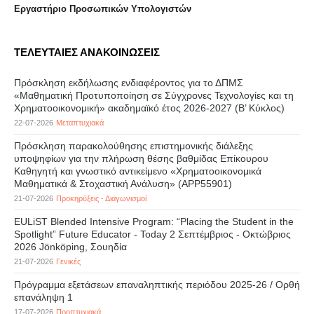
Eργαστήριo Προσωπικών Υπολογιστών
ΤΕΛΕΥΤΑΙΕΣ ΑΝΑΚΟΙΝΩΣΕΙΣ
Πρόσκληση εκδήλωσης ενδιαφέροντος για το ΔΠΜΣ
«Μαθηματική Προτυποποίηση σε Σύγχρονες Τεχνολογίες και τη
Χρηματοοικονομική» ακαδημαϊκό έτος 2026-2027 (B’ Kύκλος)
22-07-2026
Μεταπτυχιακά
Πρόσκληση παρακολούθησης επιστημονικής διάλεξης
υποψηφίων για την πλήρωση θέσης βαθμίδας Επίκουρου
Καθηγητή και γνωστικό αντικείμενο «Χρηματοοικονομικά
Μαθηματικά & Στοχαστική Ανάλυση» (APP55901)
21-07-2026
Προκηρύξεις - Διαγωνισμοί
EULiST Blended Intensive Program: “Placing the Student in the
Spotlight” Future Educator - Today 2 Σεπτέμβριος - Οκτώβριος
2026 Jönköping, Σουηδία
21-07-2026
Γενικές
Πρόγραμμα εξετάσεων επαναληπτικής περιόδου 2025-26 / Ορθή
επανάληψη 1
17-07-2026
Προπτυχιακά