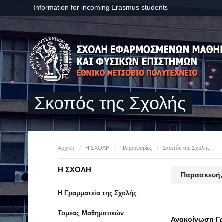
Information for incoming Erasmus students
Σκοπός της Σχολής
Αρχική
/
Η ΣΧΟΛΗ
/
Πληροφορίες
/
Σκοπός της Σχολής
Η ΣΧΟΛΗ
Παρασκευή,
Η Γραμματεία της Σχολής
Τομέας Μαθηματικών
Ανακοίνωση Γ