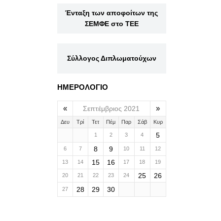
Ένταξη των αποφοίτων της
ΣΕΜΦΕ στο ΤΕΕ
Σύλλογος Διπλωματούχων
ΗΜΕΡΟΛΟΓΙΟ
«
»
Σεπτέμβριος 2021
Δευ
Τρί
Τετ
Πέμ
Παρ
Σάβ
Κυρ
5
1
2
3
4
8
9
6
7
10
11
12
15
16
13
14
17
18
19
25
26
20
21
22
23
24
28
29
30
27