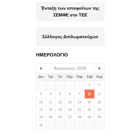
Ένταξη των αποφοίτων της
ΣΕΜΦΕ στο ΤΕΕ
Σύλλογος Διπλωματούχων
ΗΜΕΡΟΛΟΓΙΟ
«
»
Αύγουστος 2026
Δευ
Τρί
Τετ
Πέμ
Παρ
Σάβ
Κυρ
1
2
8
3
4
5
6
7
9
10
11
12
13
14
15
16
17
18
19
20
21
22
23
24
25
26
27
28
29
30
31