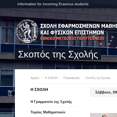
Information for incoming Erasmus students
Σκοπός της Σχολής
Αρχική
/
Η ΣΧΟΛΗ
/
Πληροφορίες
/
Σκοπός της Σχολής
Η ΣΧΟΛΗ
Σάββατο, 09
Η Γραμματεία της Σχολής
Τομέας Μαθηματικών