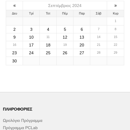
«
»
Σεπτέμβριος 2024
Δευ
Τρί
Τετ
Πέμ
Παρ
Σάβ
Κυρ
1
2
3
4
5
6
7
8
9
10
12
13
11
14
15
17
18
20
16
19
21
22
23
24
25
26
27
28
29
30
ΠΛΗΡΟΦΟΡΊΕΣ
Ωρολόγιο Πρόγραμμα
Πρόγραμμα PCLab