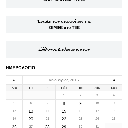
Ένταξη των αποφοίτων της
ΣΕΜΦΕ στο ΤΕΕ
Σύλλογος Διπλωματούχων
ΗΜΕΡΟΛΟΓΙΟ
«
»
Ιανουάριος 2015
Δευ
Τρί
Τετ
Πέμ
Παρ
Σάβ
Κυρ
1
2
3
4
8
9
5
6
7
10
11
13
15
12
14
16
17
18
20
22
19
21
23
24
25
26
28
29
27
30
31