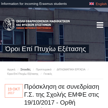
Information for incoming Erasmus students
English
Όροι Επί Πτυχίω Εξέτασης
Αρχική
/
Σπουδές
/
Προπτυχιακά
/
ΔΙΠΛΩΜΑΤΙΚΗ ΕΡΓΑΣΙΑ
/
Όροι Επί Πτυχίω Εξέτασης
/
Γενικές
Πρόσκληση σε συνεδρίαση
19 ΟΚΤ
Γ.Σ. της Σχολής ΕΜΦΕ στις
2017
19/10/2017 - Ορθή