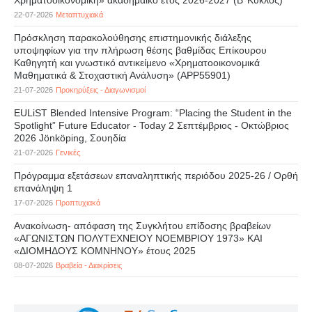
Χρηματοοικονομική» ακαδημαϊκό έτος 2026-2027 (B’ Kύκλος)
22-07-2026
Μεταπτυχιακά
Πρόσκληση παρακολούθησης επιστημονικής διάλεξης
υποψηφίων για την πλήρωση θέσης βαθμίδας Επίκουρου
Καθηγητή και γνωστικό αντικείμενο «Χρηματοοικονομικά
Μαθηματικά & Στοχαστική Ανάλυση» (APP55901)
21-07-2026
Προκηρύξεις - Διαγωνισμοί
EULiST Blended Intensive Program: “Placing the Student in the
Spotlight” Future Educator - Today 2 Σεπτέμβριος - Οκτώβριος
2026 Jönköping, Σουηδία
21-07-2026
Γενικές
Πρόγραμμα εξετάσεων επαναληπτικής περιόδου 2025-26 / Ορθή
επανάληψη 1
17-07-2026
Προπτυχιακά
Ανακοίνωση- απόφαση της Συγκλήτου επίδοσης βραβείων
«ΑΓΩΝΙΣΤΩΝ ΠΟΛΥΤΕΧΝΕΙΟΥ ΝΟΕΜΒΡΙΟΥ 1973» ΚΑΙ
«ΔΙΟΜΗΔΟΥΣ ΚΟΜΝΗΝΟΥ» έτους 2025
08-07-2026
Βραβεία - Διακρίσεις