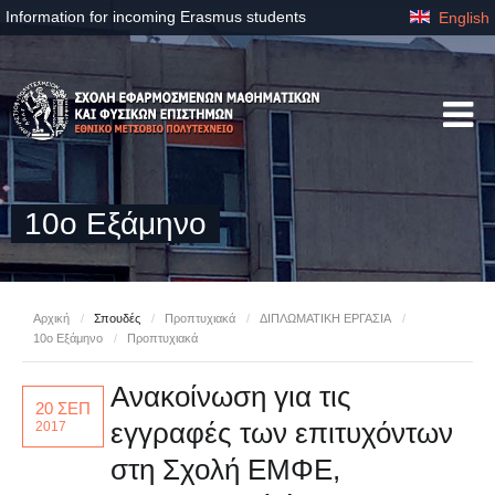
Information for incoming Erasmus students
English
10ο Εξάμηνο
Αρχική
/
Σπουδές
/
Προπτυχιακά
/
ΔΙΠΛΩΜΑΤΙΚΗ ΕΡΓΑΣΙΑ
/
10ο Εξάμηνο
/
Προπτυχιακά
Ανακοίνωση για τις
20 ΣΕΠ
εγγραφές των επιτυχόντων
2017
στη Σχολή ΕΜΦΕ,