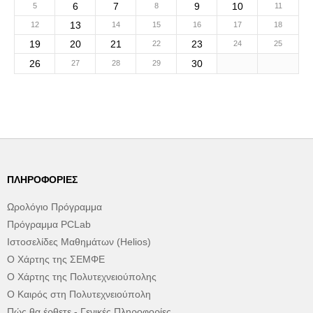
6
7
9
10
5
8
11
13
12
14
15
16
17
18
19
20
21
23
22
24
25
26
30
27
28
29
ΠΛΗΡΟΦΟΡΊΕΣ
Ωρολόγιο Πρόγραμμα
Πρόγραμμα PCLab
Ιστοσελίδες Μαθημάτων (Helios)
Ο Χάρτης της ΣΕΜΦΕ
Ο Χάρτης της Πολυτεχνειούπολης
Ο Καιρός στη Πολυτεχνειούπολη
Πώς θα έρθετε - Γενικές Πληροφορίες