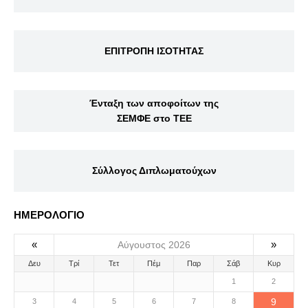
ΕΠΙΤΡΟΠΗ ΙΣΟΤΗΤΑΣ
Ένταξη των αποφοίτων της
ΣΕΜΦΕ στο ΤΕΕ
Σύλλογος Διπλωματούχων
ΗΜΕΡΟΛΟΓΙΟ
«
»
Αύγουστος 2026
Δευ
Τρί
Τετ
Πέμ
Παρ
Σάβ
Κυρ
1
2
9
3
4
5
6
7
8