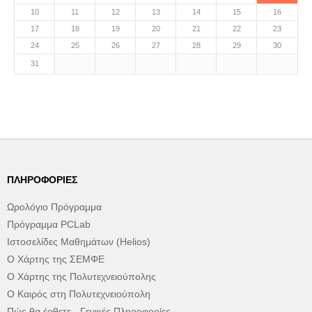
10
11
12
13
14
15
16
17
18
19
20
21
22
23
24
25
26
27
28
29
30
31
ΠΛΗΡΟΦΟΡΊΕΣ
Ωρολόγιο Πρόγραμμα
Πρόγραμμα PCLab
Ιστοσελίδες Μαθημάτων (Helios)
Ο Χάρτης της ΣΕΜΦΕ
Ο Χάρτης της Πολυτεχνειούπολης
Ο Καιρός στη Πολυτεχνειούπολη
Πώς θα έρθετε - Γενικές Πληροφορίες