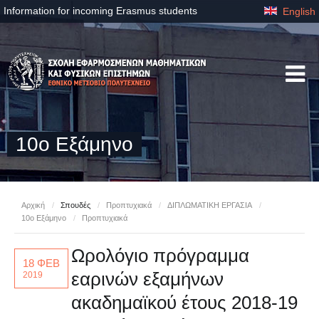
Information for incoming Erasmus students
English
10ο Εξάμηνο
Αρχική
/
Σπουδές
/
Προπτυχιακά
/
ΔΙΠΛΩΜΑΤΙΚΗ ΕΡΓΑΣΙΑ
/
10ο Εξάμηνο
/
Προπτυχιακά
Ωρολόγιο πρόγραμμα
18 ΦΕΒ
εαρινών εξαμήνων
2019
ακαδημαϊκού έτους 2018-19