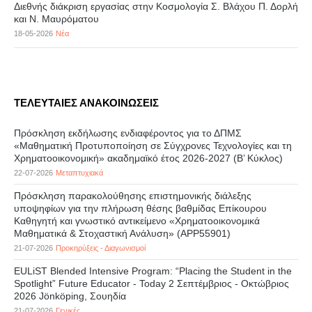
Διεθνής διάκριση εργασίας στην Κοσμολογία Σ. Βλάχου Π. Δορλή
και Ν. Μαυρόματου
18-05-2026
Νέα
ΤΕΛΕΥΤΑΙΕΣ ΑΝΑΚΟΙΝΩΣΕΙΣ
Πρόσκληση εκδήλωσης ενδιαφέροντος για το ΔΠΜΣ
«Μαθηματική Προτυποποίηση σε Σύγχρονες Τεχνολογίες και τη
Χρηματοοικονομική» ακαδημαϊκό έτος 2026-2027 (B’ Kύκλος)
22-07-2026
Μεταπτυχιακά
Πρόσκληση παρακολούθησης επιστημονικής διάλεξης
υποψηφίων για την πλήρωση θέσης βαθμίδας Επίκουρου
Καθηγητή και γνωστικό αντικείμενο «Χρηματοοικονομικά
Μαθηματικά & Στοχαστική Ανάλυση» (APP55901)
21-07-2026
Προκηρύξεις - Διαγωνισμοί
EULiST Blended Intensive Program: “Placing the Student in the
Spotlight” Future Educator - Today 2 Σεπτέμβριος - Οκτώβριος
2026 Jönköping, Σουηδία
21-07-2026
Γενικές