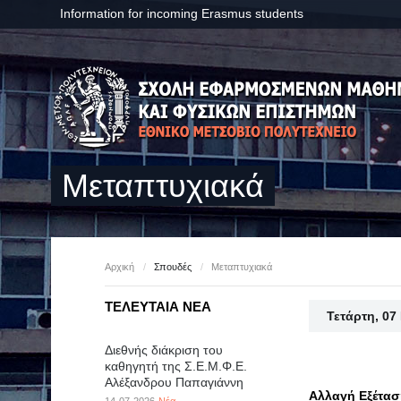
Information for incoming Erasmus students
Μεταπτυχιακά
Αρχική
/
Σπουδές
/
Μεταπτυχιακά
ΤΕΛΕΥΤΑΙΑ ΝΕΑ
Τετάρτη, 07
Διεθνής διάκριση του
καθηγητή της Σ.Ε.Μ.Φ.Ε.
Αλέξανδρου Παπαγιάννη
Αλλαγή Εξέτασ