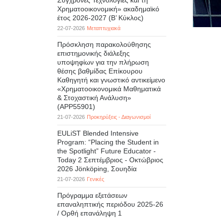
Σύγχρονες Τεχνολογίες και τη
Χρηματοοικονομική» ακαδημαϊκό
έτος 2026-2027 (B’ Kύκλος)
22-07-2026
Μεταπτυχιακά
Πρόσκληση παρακολούθησης
επιστημονικής διάλεξης
υποψηφίων για την πλήρωση
θέσης βαθμίδας Επίκουρου
Καθηγητή και γνωστικό αντικείμενο
«Χρηματοοικονομικά Μαθηματικά
& Στοχαστική Ανάλυση»
(APP55901)
21-07-2026
Προκηρύξεις - Διαγωνισμοί
EULiST Blended Intensive
Program: “Placing the Student in
the Spotlight” Future Educator -
Today 2 Σεπτέμβριος - Οκτώβριος
2026 Jönköping, Σουηδία
21-07-2026
Γενικές
Πρόγραμμα εξετάσεων
επαναληπτικής περιόδου 2025-26
/ Ορθή επανάληψη 1