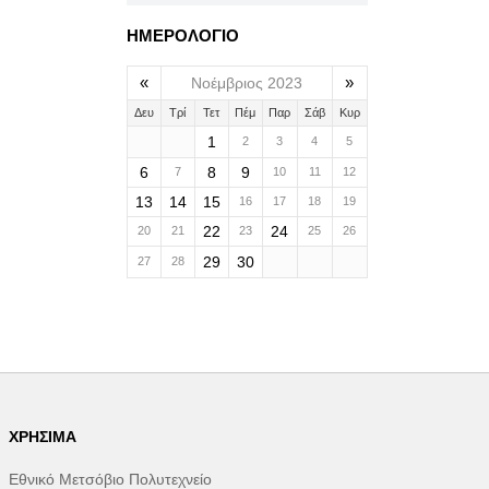
ΗΜΕΡΟΛΟΓΙΟ
«
»
Νοέμβριος 2023
Δευ
Τρί
Τετ
Πέμ
Παρ
Σάβ
Κυρ
1
2
3
4
5
6
8
9
7
10
11
12
13
14
15
16
17
18
19
22
24
20
21
23
25
26
29
30
27
28
ΧΡΉΣΙΜΑ
Εθνικό Μετσόβιο Πολυτεχνείο