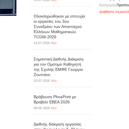
14-07-2026
Νέα
Κατηγορία
Προπτυ
Διαβάστε περισσότ
Ολοκληρώθηκαν με επιτυχία
οι εργασίες του 3ου
Συνεδρίου των Απανταχού
Ελλήνων Μαθηματικών,
TCGM-2026
14-07-2026
Νέα
Σημαντική Διεθνής Διάκριση
για τον Ομότιμο Καθηγητή
της Σχολής ΕΜΦΕ Γεώργιο
Ζουπάνο
10-07-2026
Νέα
Βράβευση PhosPrint με
Βραβείο ΕΒΕΑ 2026
06-06-2026
Νέα
Διεθνής διάκριση εργασίας