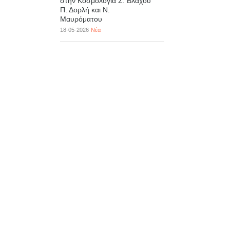
στην Κοσμολογία Σ. Βλάχου
Π. Δορλή και Ν.
Μαυρόματου
18-05-2026
Νέα