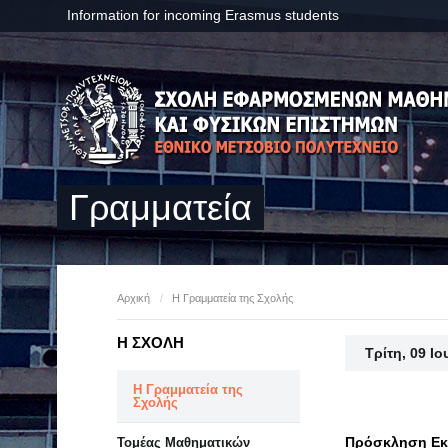
Information for incoming Erasmus students
Γραμματεία
Αρχική
/
Η Γραμματεία της Σχολής
Η ΣΧΟΛΗ
Τρίτη, 09 Ι
Η Γραμματεία της
Σχολής
Πρόσκληση Εκ
Τομέας Μαθηματικών