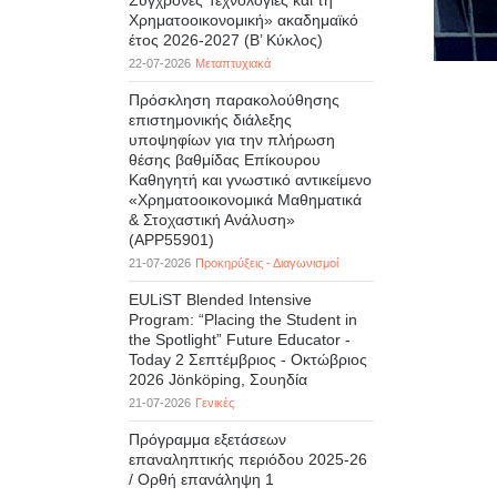
Σύγχρονες Τεχνολογίες και τη
Χρηματοοικονομική» ακαδημαϊκό
έτος 2026-2027 (B’ Kύκλος)
22-07-2026
Μεταπτυχιακά
Πρόσκληση παρακολούθησης
επιστημονικής διάλεξης
υποψηφίων για την πλήρωση
θέσης βαθμίδας Επίκουρου
Καθηγητή και γνωστικό αντικείμενο
«Χρηματοοικονομικά Μαθηματικά
& Στοχαστική Ανάλυση»
(APP55901)
21-07-2026
Προκηρύξεις - Διαγωνισμοί
EULiST Blended Intensive
Program: “Placing the Student in
the Spotlight” Future Educator -
Today 2 Σεπτέμβριος - Οκτώβριος
2026 Jönköping, Σουηδία
21-07-2026
Γενικές
Πρόγραμμα εξετάσεων
επαναληπτικής περιόδου 2025-26
/ Ορθή επανάληψη 1