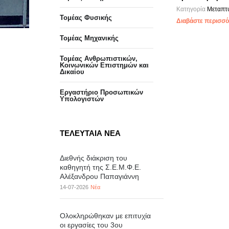
Κατηγορία
Μεταπτ
Τομέας Φυσικής
Διαβάστε περισσότ
Τομέας Μηχανικής
Τομέας Ανθρωπιστικών,
Κοινωνικών Επιστημών και
Δικαίου
Eργαστήριo Προσωπικών
Υπολογιστών
ΤΕΛΕΥΤΑΙΑ ΝΕΑ
Διεθνής διάκριση του
καθηγητή της Σ.Ε.Μ.Φ.Ε.
Αλέξανδρου Παπαγιάννη
14-07-2026
Νέα
Ολοκληρώθηκαν με επιτυχία
οι εργασίες του 3ου