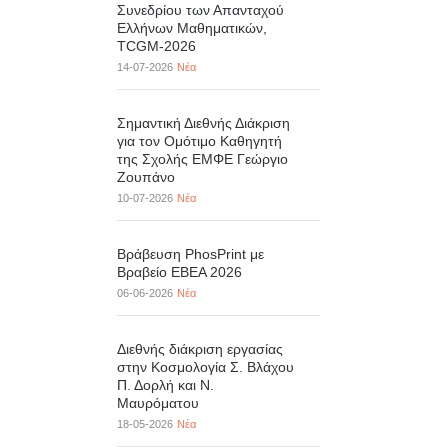
Συνεδρίου των Απανταχού
Ελλήνων Μαθηματικών,
TCGM-2026
14-07-2026
Νέα
Σημαντική Διεθνής Διάκριση
για τον Ομότιμο Καθηγητή
της Σχολής ΕΜΦΕ Γεώργιο
Ζουπάνο
10-07-2026
Νέα
Βράβευση PhosPrint με
Βραβείο ΕΒΕΑ 2026
06-06-2026
Νέα
Διεθνής διάκριση εργασίας
στην Κοσμολογία Σ. Βλάχου
Π. Δορλή και Ν.
Μαυρόματου
18-05-2026
Νέα