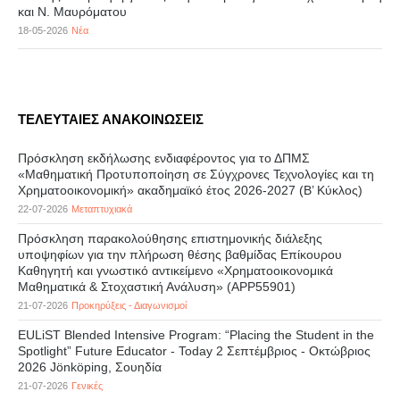
και Ν. Μαυρόματου
18-05-2026
Νέα
ΤΕΛΕΥΤΑΙΕΣ ΑΝΑΚΟΙΝΩΣΕΙΣ
Πρόσκληση εκδήλωσης ενδιαφέροντος για το ΔΠΜΣ
«Μαθηματική Προτυποποίηση σε Σύγχρονες Τεχνολογίες και τη
Χρηματοοικονομική» ακαδημαϊκό έτος 2026-2027 (B’ Kύκλος)
22-07-2026
Μεταπτυχιακά
Πρόσκληση παρακολούθησης επιστημονικής διάλεξης
υποψηφίων για την πλήρωση θέσης βαθμίδας Επίκουρου
Καθηγητή και γνωστικό αντικείμενο «Χρηματοοικονομικά
Μαθηματικά & Στοχαστική Ανάλυση» (APP55901)
21-07-2026
Προκηρύξεις - Διαγωνισμοί
EULiST Blended Intensive Program: “Placing the Student in the
Spotlight” Future Educator - Today 2 Σεπτέμβριος - Οκτώβριος
2026 Jönköping, Σουηδία
21-07-2026
Γενικές