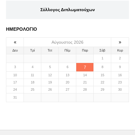
Σύλλογος Διπλωματούχων
ΗΜΕΡΟΛΟΓΙΟ
«
»
Αύγουστος 2026
Δευ
Τρί
Τετ
Πέμ
Παρ
Σάβ
Κυρ
1
2
7
3
4
5
6
8
9
10
11
12
13
14
15
16
17
18
19
20
21
22
23
24
25
26
27
28
29
30
31