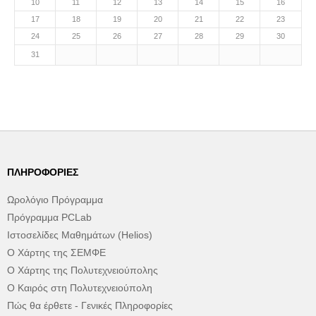
10
11
12
13
14
15
16
17
18
19
20
21
22
23
24
25
26
27
28
29
30
31
ΠΛΗΡΟΦΟΡΊΕΣ
Ωρολόγιο Πρόγραμμα
Πρόγραμμα PCLab
Ιστοσελίδες Μαθημάτων (Helios)
Ο Χάρτης της ΣΕΜΦΕ
Ο Χάρτης της Πολυτεχνειούπολης
Ο Καιρός στη Πολυτεχνειούπολη
Πώς θα έρθετε - Γενικές Πληροφορίες