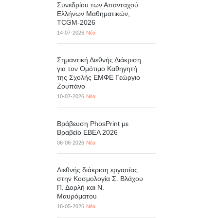
Συνεδρίου των Απανταχού
Ελλήνων Μαθηματικών,
TCGM-2026
14-07-2026
Νέα
Σημαντική Διεθνής Διάκριση
για τον Ομότιμο Καθηγητή
της Σχολής ΕΜΦΕ Γεώργιο
Ζουπάνο
10-07-2026
Νέα
Βράβευση PhosPrint με
Βραβείο ΕΒΕΑ 2026
06-06-2026
Νέα
Διεθνής διάκριση εργασίας
στην Κοσμολογία Σ. Βλάχου
Π. Δορλή και Ν.
Μαυρόματου
18-05-2026
Νέα