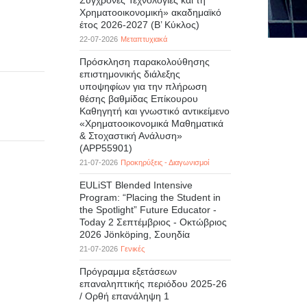
Σύγχρονες Τεχνολογίες και τη
Χρηματοοικονομική» ακαδημαϊκό
έτος 2026-2027 (B’ Kύκλος)
22-07-2026
Μεταπτυχιακά
Πρόσκληση παρακολούθησης
επιστημονικής διάλεξης
υποψηφίων για την πλήρωση
θέσης βαθμίδας Επίκουρου
Καθηγητή και γνωστικό αντικείμενο
«Χρηματοοικονομικά Μαθηματικά
& Στοχαστική Ανάλυση»
(APP55901)
21-07-2026
Προκηρύξεις - Διαγωνισμοί
EULiST Blended Intensive
Program: “Placing the Student in
the Spotlight” Future Educator -
Today 2 Σεπτέμβριος - Οκτώβριος
2026 Jönköping, Σουηδία
21-07-2026
Γενικές
Πρόγραμμα εξετάσεων
επαναληπτικής περιόδου 2025-26
/ Ορθή επανάληψη 1