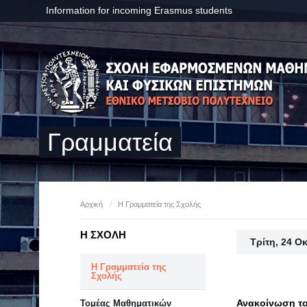
Information for incoming Erasmus students
Γραμματεία
Αρχική
/
Η Γραμματεία της Σχολής
Η ΣΧΟΛΗ
Τρίτη, 24 Ο
Η Γραμματεία της
Σχολής
Ανακοίνωση το
Τομέας Μαθηματικών