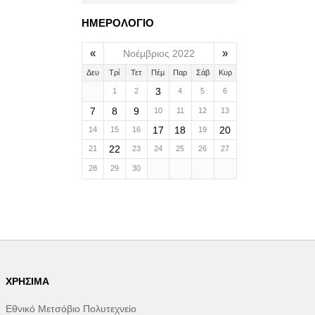
ΗΜΕΡΟΛΟΓΙΟ
«
»
Νοέμβριος 2022
Δευ
Τρί
Τετ
Πέμ
Παρ
Σάβ
Κυρ
3
1
2
4
5
6
7
8
9
10
11
12
13
17
18
20
14
15
16
19
22
21
23
24
25
26
27
28
29
30
ΧΡΉΣΙΜΑ
Εθνικό Μετσόβιο Πολυτεχνείο