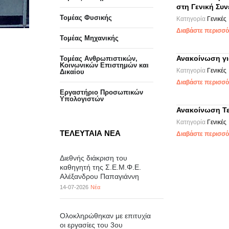
στη Γενική Συ
Τομέας Φυσικής
Κατηγορία
Γενικές
Διαβάστε περισσότ
Τομέας Μηχανικής
Ανακοίνωση γι
Τομέας Ανθρωπιστικών,
Κοινωνικών Επιστημών και
Κατηγορία
Γενικές
Δικαίου
Διαβάστε περισσότ
Eργαστήριo Προσωπικών
Υπολογιστών
Ανακοίνωση Τ
Κατηγορία
Γενικές
ΤΕΛΕΥΤΑΙΑ ΝΕΑ
Διαβάστε περισσότ
Διεθνής διάκριση του
καθηγητή της Σ.Ε.Μ.Φ.Ε.
Αλέξανδρου Παπαγιάννη
14-07-2026
Νέα
Ολοκληρώθηκαν με επιτυχία
οι εργασίες του 3ου