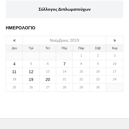
Σύλλογος Διπλωματούχων
ΗΜΕΡΟΛΟΓΙΟ
«
»
Νοέμβριος 2019
Δευ
Τρί
Τετ
Πέμ
Παρ
Σάβ
Κυρ
1
2
3
4
7
5
6
8
9
10
11
12
13
14
15
16
17
19
20
18
21
22
23
24
25
26
27
28
29
30