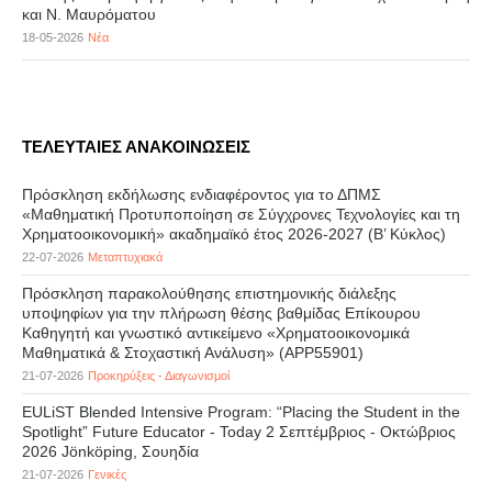
και Ν. Μαυρόματου
18-05-2026
Νέα
ΤΕΛΕΥΤΑΙΕΣ ΑΝΑΚΟΙΝΩΣΕΙΣ
Πρόσκληση εκδήλωσης ενδιαφέροντος για το ΔΠΜΣ
«Μαθηματική Προτυποποίηση σε Σύγχρονες Τεχνολογίες και τη
Χρηματοοικονομική» ακαδημαϊκό έτος 2026-2027 (B’ Kύκλος)
22-07-2026
Μεταπτυχιακά
Πρόσκληση παρακολούθησης επιστημονικής διάλεξης
υποψηφίων για την πλήρωση θέσης βαθμίδας Επίκουρου
Καθηγητή και γνωστικό αντικείμενο «Χρηματοοικονομικά
Μαθηματικά & Στοχαστική Ανάλυση» (APP55901)
21-07-2026
Προκηρύξεις - Διαγωνισμοί
EULiST Blended Intensive Program: “Placing the Student in the
Spotlight” Future Educator - Today 2 Σεπτέμβριος - Οκτώβριος
2026 Jönköping, Σουηδία
21-07-2026
Γενικές