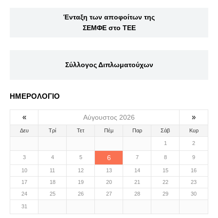
Ένταξη των αποφοίτων της
ΣΕΜΦΕ στο ΤΕΕ
Σύλλογος Διπλωματούχων
ΗΜΕΡΟΛΟΓΙΟ
«
»
Αύγουστος 2026
Δευ
Τρί
Τετ
Πέμ
Παρ
Σάβ
Κυρ
1
2
6
3
4
5
7
8
9
10
11
12
13
14
15
16
17
18
19
20
21
22
23
24
25
26
27
28
29
30
31