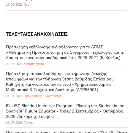
18-05-2026
Νέα
ΤΕΛΕΥΤΑΙΕΣ ΑΝΑΚΟΙΝΩΣΕΙΣ
Πρόσκληση εκδήλωσης ενδιαφέροντος για το ΔΠΜΣ
«Μαθηματική Προτυποποίηση σε Σύγχρονες Τεχνολογίες και τη
Χρηματοοικονομική» ακαδημαϊκό έτος 2026-2027 (B’ Kύκλος)
22-07-2026
Μεταπτυχιακά
Πρόσκληση παρακολούθησης επιστημονικής διάλεξης
υποψηφίων για την πλήρωση θέσης βαθμίδας Επίκουρου
Καθηγητή και γνωστικό αντικείμενο «Χρηματοοικονομικά
Μαθηματικά & Στοχαστική Ανάλυση» (APP55901)
21-07-2026
Προκηρύξεις - Διαγωνισμοί
EULiST Blended Intensive Program: “Placing the Student in the
Spotlight” Future Educator - Today 2 Σεπτέμβριος - Οκτώβριος
2026 Jönköping, Σουηδία
21-07-2026
Γενικές
Πρόγραμμα εξετάσεων επαναληπτικής περιόδου 2025-26 / Ορθή