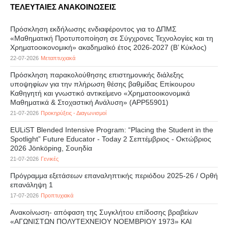
ΤΕΛΕΥΤΑΙΕΣ ΑΝΑΚΟΙΝΩΣΕΙΣ
Πρόσκληση εκδήλωσης ενδιαφέροντος για το ΔΠΜΣ
«Μαθηματική Προτυποποίηση σε Σύγχρονες Τεχνολογίες και τη
Χρηματοοικονομική» ακαδημαϊκό έτος 2026-2027 (B’ Kύκλος)
22-07-2026
Μεταπτυχιακά
Πρόσκληση παρακολούθησης επιστημονικής διάλεξης
υποψηφίων για την πλήρωση θέσης βαθμίδας Επίκουρου
Καθηγητή και γνωστικό αντικείμενο «Χρηματοοικονομικά
Μαθηματικά & Στοχαστική Ανάλυση» (APP55901)
21-07-2026
Προκηρύξεις - Διαγωνισμοί
EULiST Blended Intensive Program: “Placing the Student in the
Spotlight” Future Educator - Today 2 Σεπτέμβριος - Οκτώβριος
2026 Jönköping, Σουηδία
21-07-2026
Γενικές
Πρόγραμμα εξετάσεων επαναληπτικής περιόδου 2025-26 / Ορθή
επανάληψη 1
17-07-2026
Προπτυχιακά
Ανακοίνωση- απόφαση της Συγκλήτου επίδοσης βραβείων
«ΑΓΩΝΙΣΤΩΝ ΠΟΛΥΤΕΧΝΕΙΟΥ ΝΟΕΜΒΡΙΟΥ 1973» ΚΑΙ