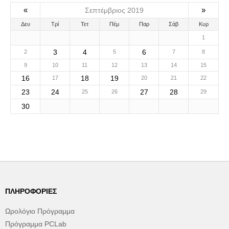
«
»
Σεπτέμβριος 2019
Δευ
Τρί
Τετ
Πέμ
Παρ
Σάβ
Κυρ
1
3
4
6
2
5
7
8
9
10
11
12
13
14
15
16
18
19
17
20
21
22
23
24
27
28
25
26
29
30
ΠΛΗΡΟΦΟΡΊΕΣ
Ωρολόγιο Πρόγραμμα
Πρόγραμμα PCLab