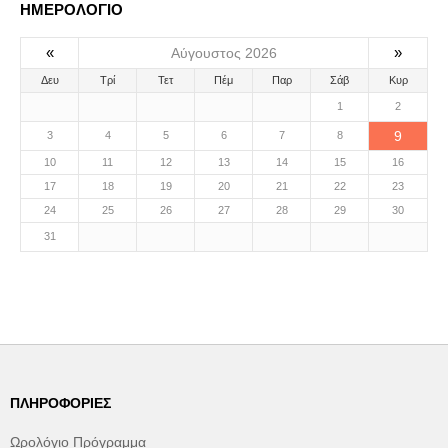
ΗΜΕΡΟΛΟΓΙΟ
«
»
Αύγουστος 2026
Δευ
Τρί
Τετ
Πέμ
Παρ
Σάβ
Κυρ
1
2
9
3
4
5
6
7
8
10
11
12
13
14
15
16
17
18
19
20
21
22
23
24
25
26
27
28
29
30
31
ΠΛΗΡΟΦΟΡΊΕΣ
Ωρολόγιο Πρόγραμμα