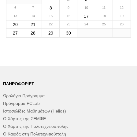
8
6
7
9
10
11
12
17
13
14
15
16
18
19
20
21
22
23
24
25
26
27
28
29
30
ΠΛΗΡΟΦΟΡΊΕΣ
Ωρολόγιο Πρόγραμμα
Πρόγραμμα PCLab
Ιστοσελίδες Μαθημάτων (Helios)
Ο Χάρτης της ΣΕΜΦΕ
Ο Χάρτης της Πολυτεχνειούπολης
Ο Καιρός στη Πολυτεχνειούπολη