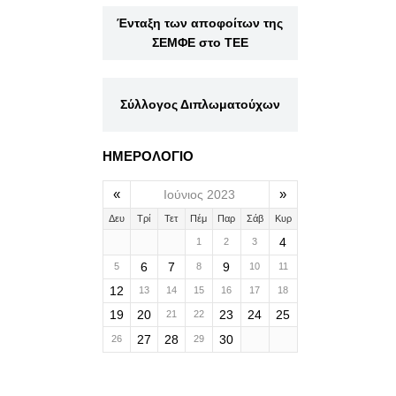
Ένταξη των αποφοίτων της
ΣΕΜΦΕ στο ΤΕΕ
Σύλλογος Διπλωματούχων
ΗΜΕΡΟΛΟΓΙΟ
«
»
Ιούνιος 2023
Δευ
Τρί
Τετ
Πέμ
Παρ
Σάβ
Κυρ
4
1
2
3
6
7
9
5
8
10
11
12
13
14
15
16
17
18
19
20
23
24
25
21
22
27
28
30
26
29