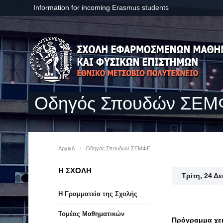
Information for incoming Erasmus students
Οδηγός Σπουδών ΣΕ
Αρχική
/
Οδηγός Σπουδών ΣΕΜΦΕ
Η ΣΧΟΛΗ
Τρίτη, 24 Δ
Η Γραμματεία της Σχολής
Τομέας Μαθηματικών
Πρόγραμμα χει