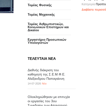
Κατηγορία
Προπτυ
Τομέας Φυσικής
Διαβάστε περισσότ
Τομέας Μηχανικής
Τομέας Ανθρωπιστικών,
Κοινωνικών Επιστημών και
Δικαίου
Eργαστήριo Προσωπικών
Υπολογιστών
ΤΕΛΕΥΤΑΙΑ ΝΕΑ
Διεθνής διάκριση του
καθηγητή της Σ.Ε.Μ.Φ.Ε.
Αλέξανδρου Παπαγιάννη
14-07-2026
Νέα
Ολοκληρώθηκαν με επιτυχία
οι εργασίες του 3ου
Συνεδρίου των Απανταχού