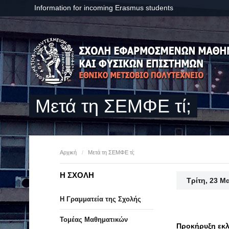
Information for incoming Erasmus students
Μετά τη ΣΕΜΦΕ τί;
Αρχική
/
Μετά τη ΣΕΜΦΕ τί;
Η ΣΧΟΛΗ
Τρίτη, 23 Μ
Η Γραμματεία της Σχολής
Τομέας Μαθηματικών
Προκήρυξη εκλ