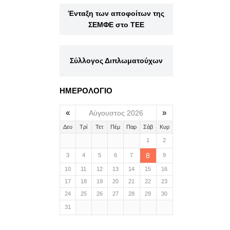
Ένταξη των αποφοίτων της
ΣΕΜΦΕ στο ΤΕΕ
Σύλλογος Διπλωματούχων
ΗΜΕΡΟΛΟΓΙΟ
«
»
Αύγουστος 2026
Δευ
Τρί
Τετ
Πέμ
Παρ
Σάβ
Κυρ
1
2
8
3
4
5
6
7
9
10
11
12
13
14
15
16
17
18
19
20
21
22
23
24
25
26
27
28
29
30
31