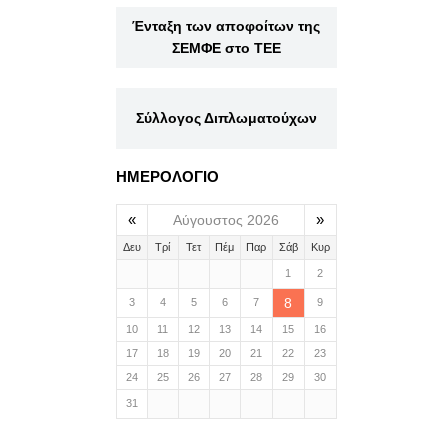
Ένταξη των αποφοίτων της
ΣΕΜΦΕ στο ΤΕΕ
Σύλλογος Διπλωματούχων
ΗΜΕΡΟΛΟΓΙΟ
«
»
Αύγουστος 2026
Δευ
Τρί
Τετ
Πέμ
Παρ
Σάβ
Κυρ
1
2
8
3
4
5
6
7
9
10
11
12
13
14
15
16
17
18
19
20
21
22
23
24
25
26
27
28
29
30
31