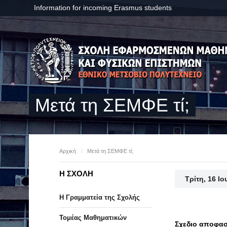
Information for incoming Erasmus students
Μετά τη ΣΕΜΦΕ τί;
Αρχική
/
Μετά τη ΣΕΜΦΕ τί;
Η ΣΧΟΛΗ
Τρίτη, 16 Ι
Η Γραμματεία της Σχολής
Τομέας Μαθηματικών
Σχεδιο αποφασ