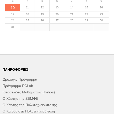
3
4
5
6
7
8
9
10
11
12
13
14
15
16
17
18
19
20
21
22
23
24
25
26
27
28
29
30
31
ΠΛΗΡΟΦΟΡΊΕΣ
Ωρολόγιο Πρόγραμμα
Πρόγραμμα PCLab
Ιστοσελίδες Μαθημάτων (Helios)
Ο Χάρτης της ΣΕΜΦΕ
Ο Χάρτης της Πολυτεχνειούπολης
Ο Καιρός στη Πολυτεχνειούπολη